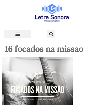
Teologia e Vida Cristã
16 focados na missao