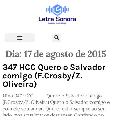
Teologia e Vida Cristã
Dia:
17 de agosto de 2015
347 HCC Quero o Salvador
comigo (F.Crosby/Z.
Oliveira)
Hino 347 HCC Quero o Salvador comigo
(F.Crosby/Z. Oliveira) Quero o Salvador comigo e
com ele vou andar, Quero estar sempre ao seu
lado, nos seus braços descansar. Confiando no