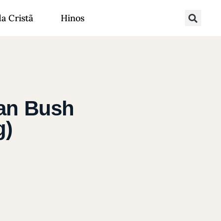
da Cristã
Hinos
han Bush
g)