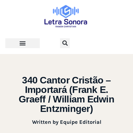
Teologia e Vida Cristã
340 Cantor Cristão –
Importará (Frank E.
Graeff / William Edwin
Entzminger)
Written by
Equipe Editorial