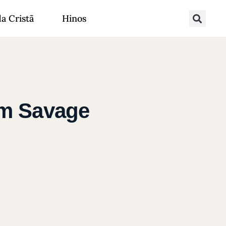
da Cristã
Hinos
am Savage