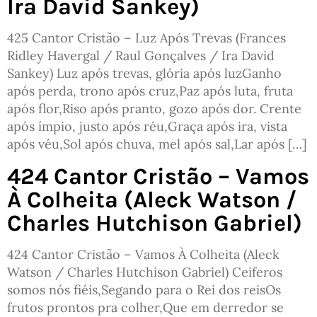
Ira David Sankey)
425 Cantor Cristão – Luz Após Trevas (Frances
Ridley Havergal / Raul Gonçalves / Ira David
Sankey) Luz após trevas, glória após luzGanho
após perda, trono após cruz,Paz após luta, fruta
após flor,Riso após pranto, gozo após dor. Crente
após ímpio, justo após réu,Graça após ira, vista
após véu,Sol após chuva, mel após sal,Lar após […]
424 Cantor Cristão – Vamos
À Colheita (Aleck Watson /
Charles Hutchison Gabriel)
424 Cantor Cristão – Vamos À Colheita (Aleck
Watson / Charles Hutchison Gabriel) Ceiferos
somos nós fiéis,Segando para o Rei dos reisOs
frutos prontos pra colher,Que em derredor se