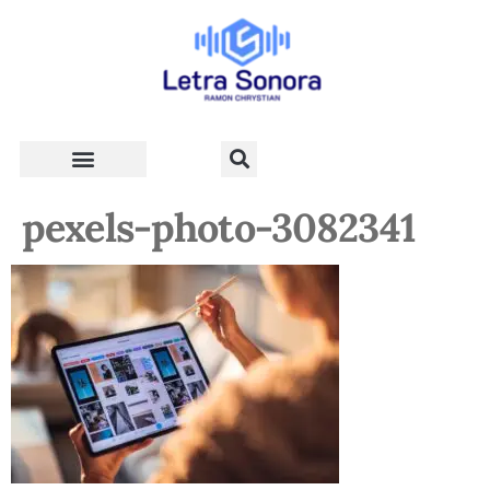
Teologia e Vida Cristã
pexels-photo-3082341