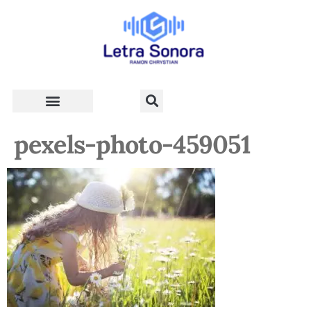
Teologia e Vida Cristã
pexels-photo-459051