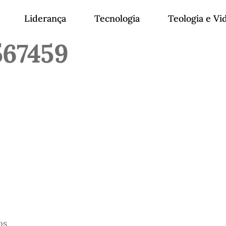
Liderança
Tecnologia
Teologia e Vi
567459
os