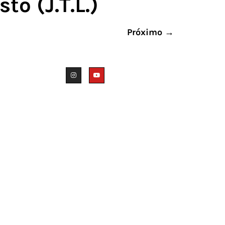
to (J.T.L.)
Próximo
→