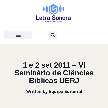
Teologia e Vida Cristã
1 e 2 set 2011 – VI
Seminário de Ciências
Biblicas UERJ
Written by
Equipe Editorial