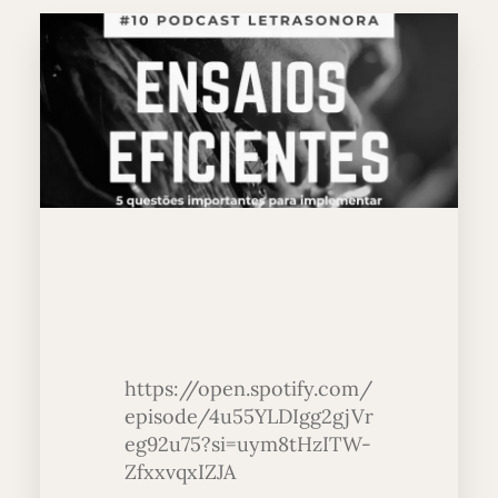
https://open.spotify.com/
episode/4u55YLDIgg2gjVr
eg92u75?si=uym8tHzITW-
ZfxxvqxIZJA