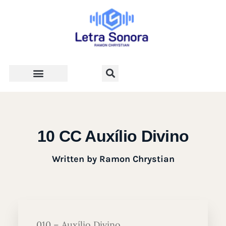
Teologia e Vida Cristã
10 CC Auxílio Divino
Written by
Ramon Chrystian
010 – Auxílio Divino