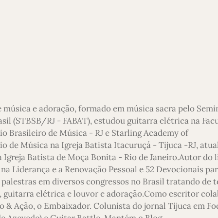
e música e adoração, formado em música sacra pelo Semi
asil (STBSB/RJ - FABAT), estudou guitarra elétrica na Fac
io Brasileiro de Música - RJ e Starling Academy of
 de Música na Igreja Batista Itacuruçá - Tijuca -RJ, atu
 Igreja Batista de Moça Bonita - Rio de Janeiro.Autor do l
 na Liderança e a Renovação Pessoal e 52 Devocionais pa
 palestras em diversos congressos no Brasil tratando de 
 guitarra elétrica e louvor e adoração.Como escritor col
o & Ação, o Embaixador. Colunista do jornal Tijuca em Foc
 de Azevedo) e Guitar Battle. Mantém o Blog