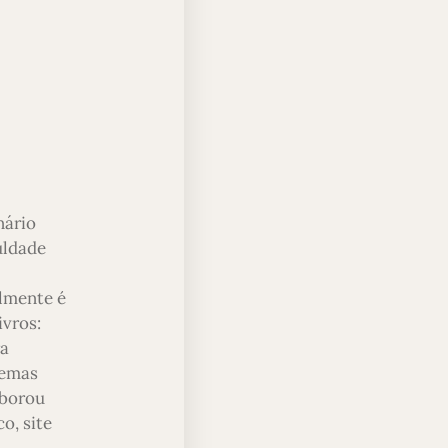
nário
uldade
almente é
ivros:
ra
temas
aborou
o, site