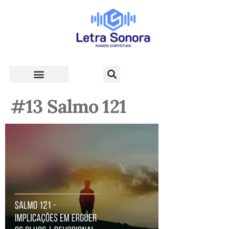
Teologia e Vida Cristã
#13 Salmo 121