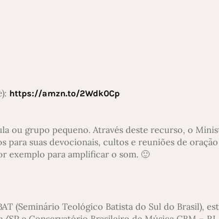
e):
https://amzn.to/2Wdk0Cp
lula ou grupo pequeno. Através deste recurso, o Minis
para suas devocionais, cultos e reuniões de oração 
or exemplo para amplificar o som. 🙂
T (Seminário Teológico Batista do Sul do Brasil), e
lia/SP e Conservatório Brasileiro de Música CBM – RJ.