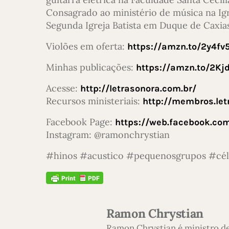
Consagrado ao ministério de música na Igr
Segunda Igreja Batista em Duque de Caxias
Violões em oferta:
https://amzn.to/2y4fv
Minhas publicações:
https://amzn.to/2Kj
Acesse:
http://letrasonora.com.br/
Recursos ministeriais:
http://membros.let
Facebook Page:
https://web.facebook.co
Instagram: @ramonchrystian
#hinos #acustico #pequenosgrupos #célu
Ramon Chrystian
Ramon Chrystian é ministro d