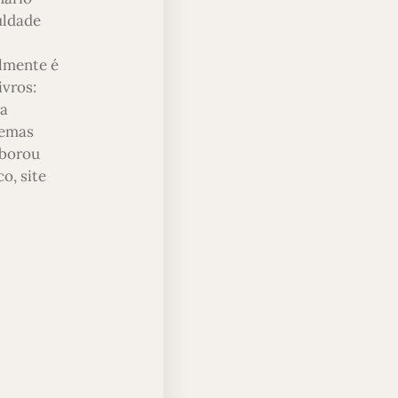
uldade
almente é
ivros:
ra
temas
aborou
o, site