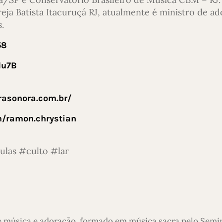
eja Batista Itacuruçá RJ, atualmente é ministro de a
.
58
du7B
rasonora.com.br/
m/ramon.chrystian
las #culto #lar
e música e adoração, formado em música sacra pelo Semi