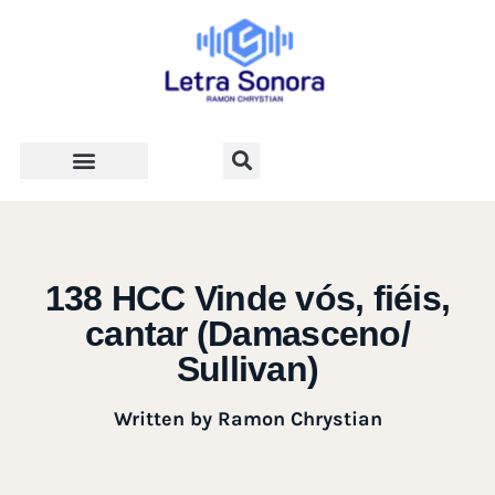
Teologia e Vida Cristã
138 HCC Vinde vós, fiéis,
cantar (Damasceno/
Sullivan)
Written by
Ramon Chrystian