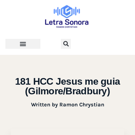
Teologia e Vida Cristã
181 HCC Jesus me guia
(Gilmore/Bradbury)
Written by
Ramon Chrystian