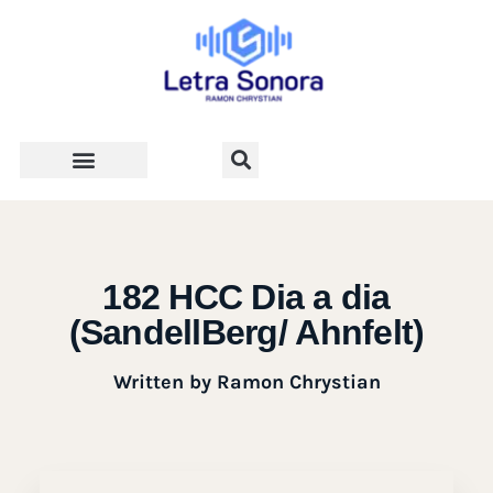
Teologia e Vida Cristã
182 HCC Dia a dia
(SandellBerg/ Ahnfelt)
Written by
Ramon Chrystian