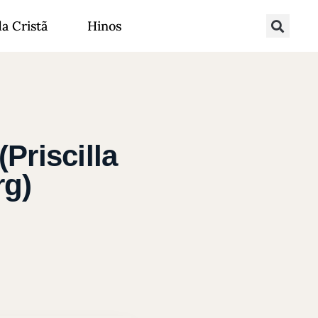
da Cristã
Hinos
Priscilla
rg)