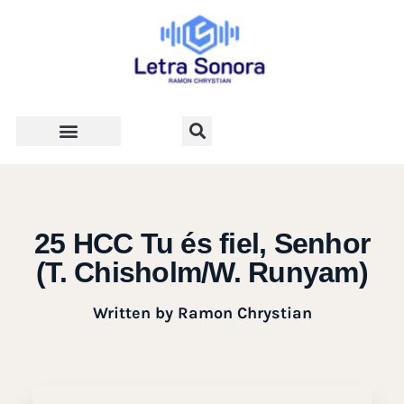
Teologia e Vida Cristã
25 HCC Tu és fiel, Senhor
(T. Chisholm/W. Runyam)
Written by
Ramon Chrystian