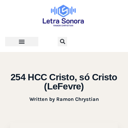
Teologia e Vida Cristã
254 HCC Cristo, só Cristo
(LeFevre)
Written by
Ramon Chrystian