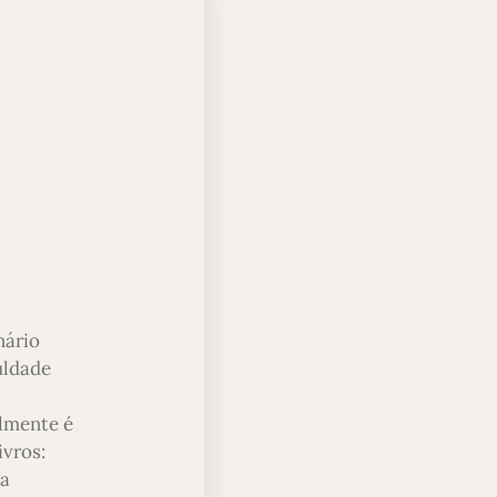
nário
uldade
almente é
ivros:
ra