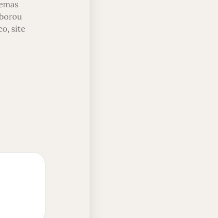
temas
aborou
o, site