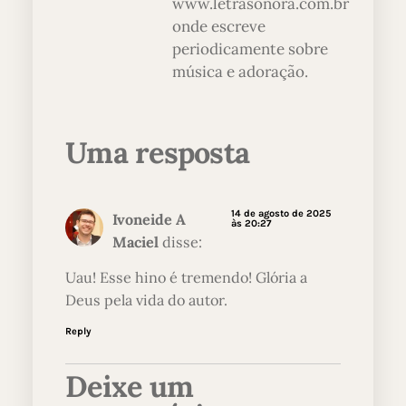
www.letrasonora.com.br
onde escreve
periodicamente sobre
música e adoração.
Uma resposta
14 de agosto de 2025
Ivoneide A
às 20:27
Maciel
disse:
Uau! Esse hino é tremendo! Glória a
Deus pela vida do autor.
Reply
Deixe um