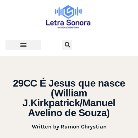
Teologia e Vida Cristã
29CC É Jesus que nasce
(William
J.Kirkpatrick/Manuel
Avelino de Souza)
Written by
Ramon Chrystian