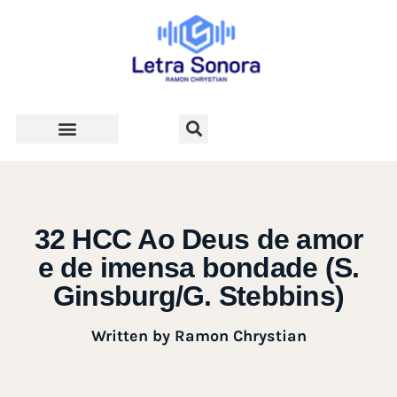
Teologia e Vida Cristã
32 HCC Ao Deus de amor
e de imensa bondade (S.
Ginsburg/G. Stebbins)
Written by
Ramon Chrystian