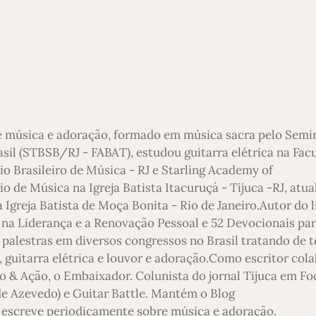
e música e adoração, formado em música sacra pelo Semi
asil (STBSB/RJ - FABAT), estudou guitarra elétrica na Fac
io Brasileiro de Música - RJ e Starling Academy of
 de Música na Igreja Batista Itacuruçá - Tijuca -RJ, atu
 Igreja Batista de Moça Bonita - Rio de Janeiro.Autor do l
 na Liderança e a Renovação Pessoal e 52 Devocionais pa
 palestras em diversos congressos no Brasil tratando de 
 guitarra elétrica e louvor e adoração.Como escritor col
o & Ação, o Embaixador. Colunista do jornal Tijuca em Foc
 de Azevedo) e Guitar Battle. Mantém o Blog
escreve periodicamente sobre música e adoração.