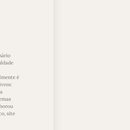
nário
uldade
almente é
ivros:
ra
temas
aborou
o, site