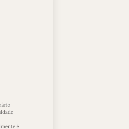
nário
uldade
almente é