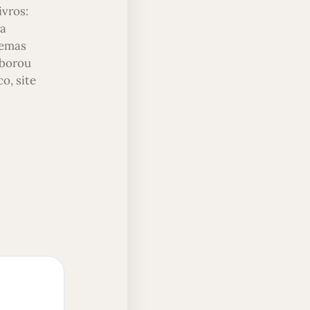
ivros:
ra
temas
aborou
o, site