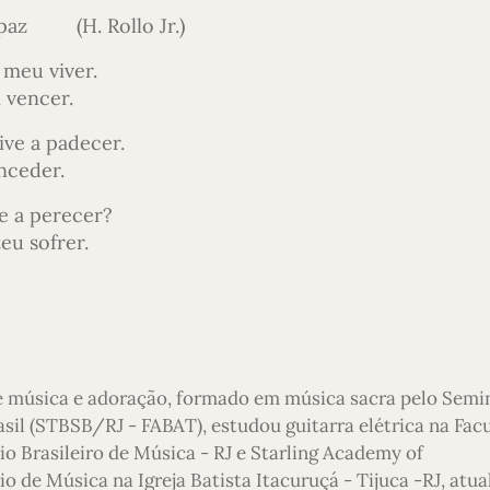
az (H. Rollo Jr.)
 meu viver.
i vencer.
ve a padecer.
nceder.
se a perecer?
eu sofrer.
e música e adoração, formado em música sacra pelo Semi
asil (STBSB/RJ - FABAT), estudou guitarra elétrica na Fac
io Brasileiro de Música - RJ e Starling Academy of
 de Música na Igreja Batista Itacuruçá - Tijuca -RJ, atu