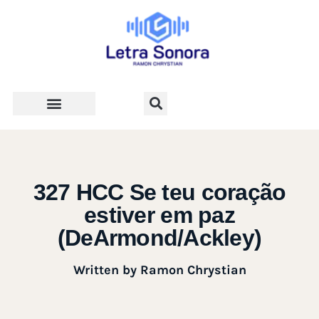
Teologia e Vida Cristã
327 HCC Se teu coração
estiver em paz
(DeArmond/Ackley)
Written by
Ramon Chrystian