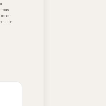
ra
temas
aborou
o, site