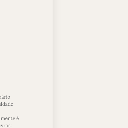
nário
uldade
almente é
ivros: