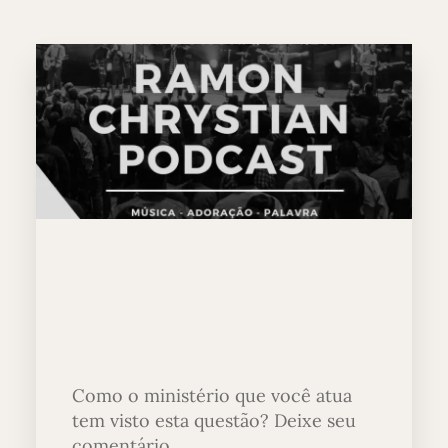
Como o ministério que você atua
tem visto esta questão? Deixe seu
comentário.