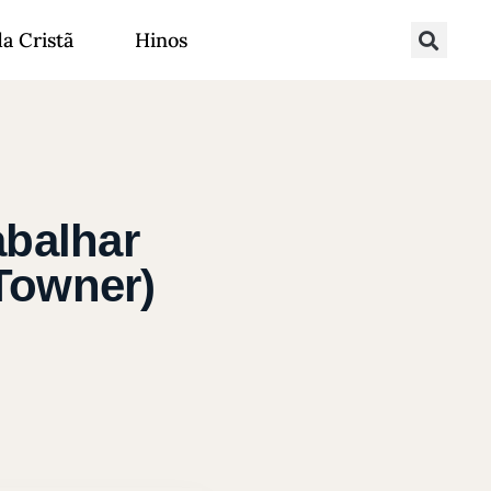
da Cristã
Hinos
abalhar
 Towner)