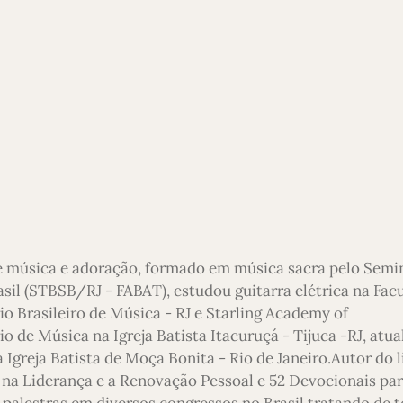
e música e adoração, formado em música sacra pelo Semi
asil (STBSB/RJ - FABAT), estudou guitarra elétrica na Fac
io Brasileiro de Música - RJ e Starling Academy of
 de Música na Igreja Batista Itacuruçá - Tijuca -RJ, atu
 Igreja Batista de Moça Bonita - Rio de Janeiro.Autor do l
 na Liderança e a Renovação Pessoal e 52 Devocionais pa
 palestras em diversos congressos no Brasil tratando de 