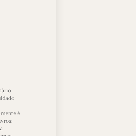
nário
uldade
almente é
ivros:
ra
temas