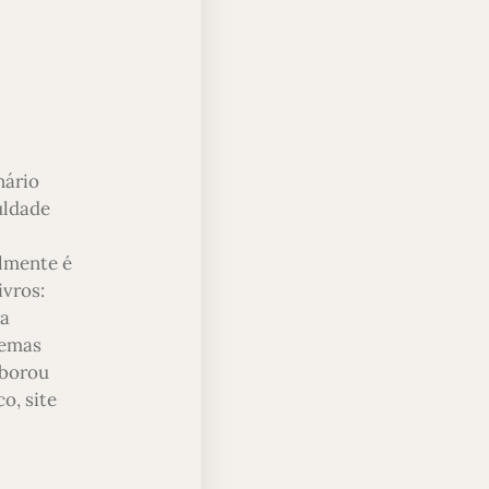
nário
uldade
almente é
ivros:
ra
temas
aborou
o, site