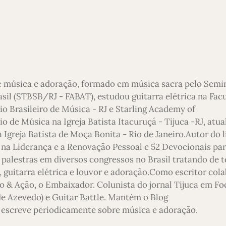
e música e adoração, formado em música sacra pelo Semi
asil (STBSB/RJ - FABAT), estudou guitarra elétrica na Fac
io Brasileiro de Música - RJ e Starling Academy of
 de Música na Igreja Batista Itacuruçá - Tijuca -RJ, atu
 Igreja Batista de Moça Bonita - Rio de Janeiro.Autor do l
 na Liderança e a Renovação Pessoal e 52 Devocionais pa
 palestras em diversos congressos no Brasil tratando de 
 guitarra elétrica e louvor e adoração.Como escritor col
o & Ação, o Embaixador. Colunista do jornal Tijuca em Foc
 de Azevedo) e Guitar Battle. Mantém o Blog
escreve periodicamente sobre música e adoração.