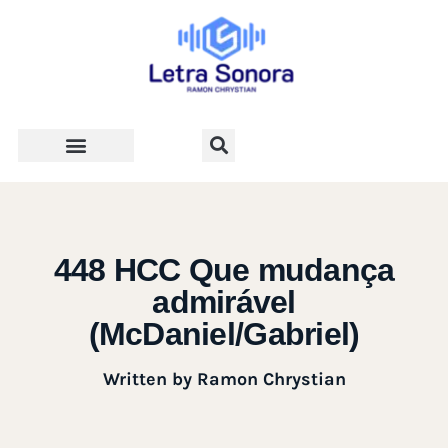
Teologia e Vida Cristã
448 HCC Que mudança
admirável
(McDaniel/Gabriel)
Written by
Ramon Chrystian