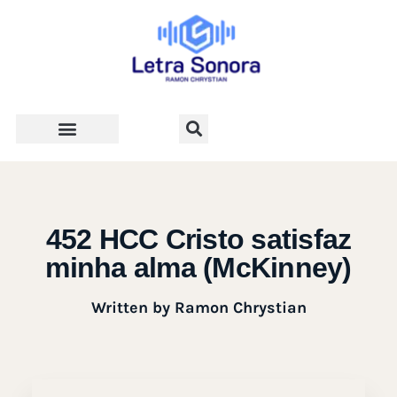
Teologia e Vida Cristã
452 HCC Cristo satisfaz
minha alma (McKinney)
Written by
Ramon Chrystian