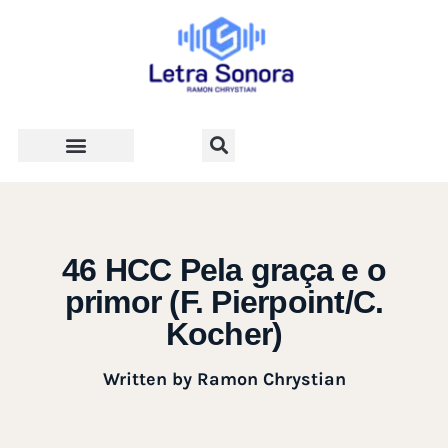
Teologia e Vida Cristã
46 HCC Pela graça e o
primor (F. Pierpoint/C.
Kocher)
Written by
Ramon Chrystian