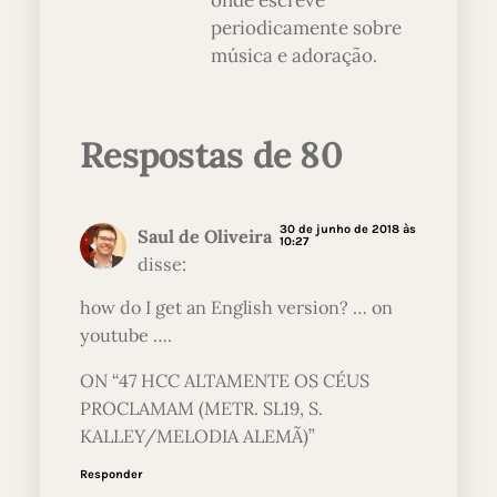
onde escreve
periodicamente sobre
música e adoração.
Respostas de 80
30 de junho de 2018 às
Saul de Oliveira
10:27
disse:
how do I get an English version? … on
youtube ….
ON “47 HCC ALTAMENTE OS CÉUS
PROCLAMAM (METR. SL19, S.
KALLEY/MELODIA ALEMÃ)”
Responder