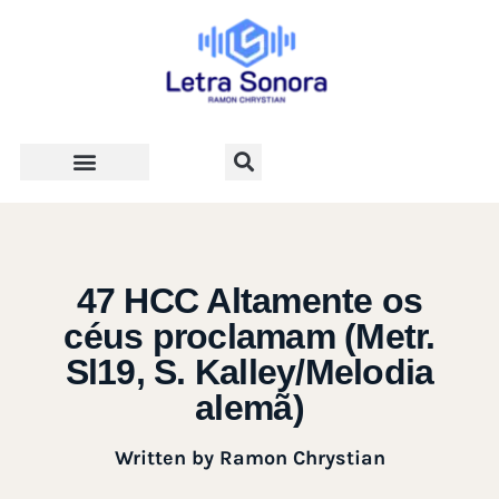
Teologia e Vida Cristã
47 HCC Altamente os
céus proclamam (Metr.
Sl19, S. Kalley/Melodia
alemã)
Written by
Ramon Chrystian