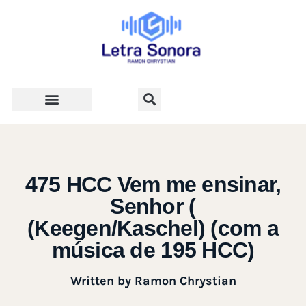
Teologia e Vida Cristã
475 HCC Vem me ensinar,
Senhor (
(Keegen/Kaschel) (com a
música de 195 HCC)
Written by
Ramon Chrystian