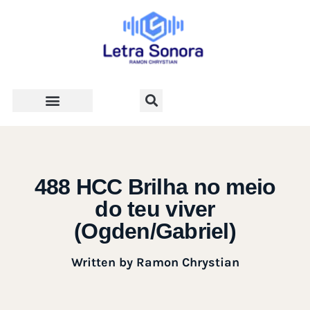
Teologia e Vida Cristã
488 HCC Brilha no meio
do teu viver
(Ogden/Gabriel)
Written by
Ramon Chrystian