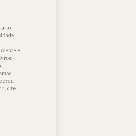
nário
uldade
almente é
ivros:
ra
temas
aborou
o, site