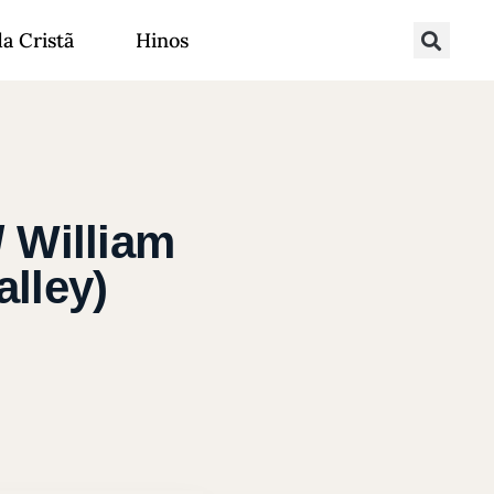
da Cristã
Hinos
/ William
lley)