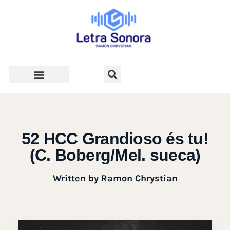
Teologia e Vida Cristã
52 HCC Grandioso és tu!
(C. Boberg/Mel. sueca)
Written by
Ramon Chrystian