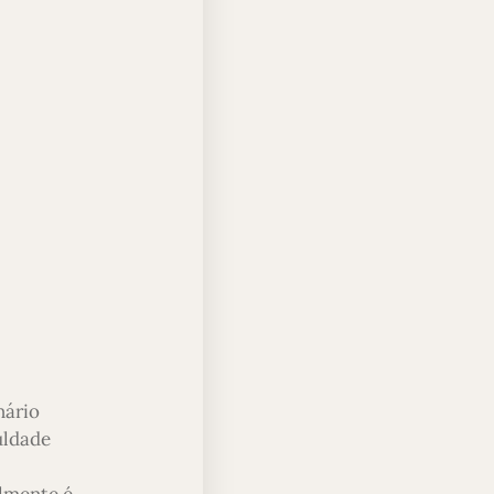
nário
uldade
almente é