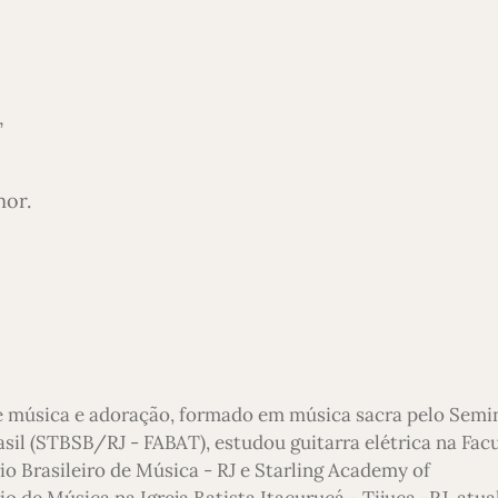
,
mor.
e música e adoração, formado em música sacra pelo Semi
asil (STBSB/RJ - FABAT), estudou guitarra elétrica na Fac
io Brasileiro de Música - RJ e Starling Academy of
 de Música na Igreja Batista Itacuruçá - Tijuca -RJ, atu