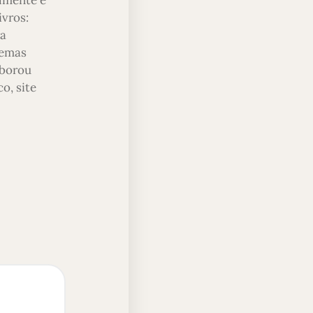
ivros:
ra
temas
aborou
o, site