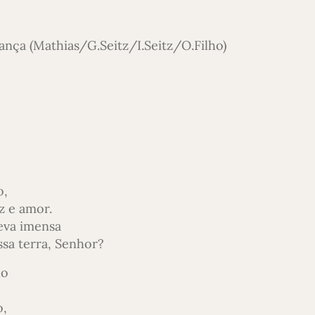
nça (Mathias/G.Seitz/I.Seitz/O.Filho)
o,
z e amor.
eva imensa
ssa terra, Senhor?
ho
o,