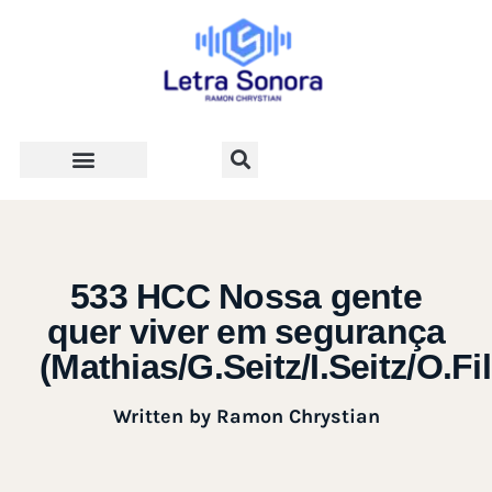
Teologia e Vida Cristã
533 HCC Nossa gente
quer viver em segurança
(Mathias/G.Seitz/I.Seitz/O.Fi
Written by
Ramon Chrystian