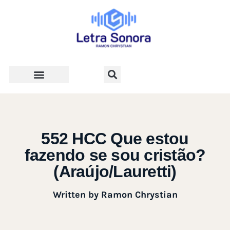
Teologia e Vida Cristã
552 HCC Que estou
fazendo se sou cristão?
(Araújo/Lauretti)
Written by
Ramon Chrystian