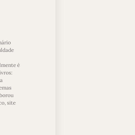
nário
uldade
almente é
ivros:
ra
temas
aborou
o, site