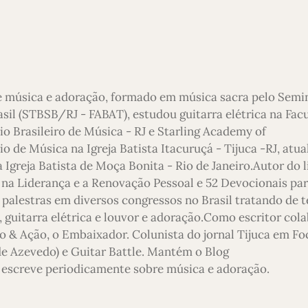
e música e adoração, formado em música sacra pelo Semi
asil (STBSB/RJ - FABAT), estudou guitarra elétrica na Fac
io Brasileiro de Música - RJ e Starling Academy of
 de Música na Igreja Batista Itacuruçá - Tijuca -RJ, atu
 Igreja Batista de Moça Bonita - Rio de Janeiro.Autor do l
 na Liderança e a Renovação Pessoal e 52 Devocionais pa
 palestras em diversos congressos no Brasil tratando de 
 guitarra elétrica e louvor e adoração.Como escritor col
o & Ação, o Embaixador. Colunista do jornal Tijuca em Foc
 de Azevedo) e Guitar Battle. Mantém o Blog
escreve periodicamente sobre música e adoração.