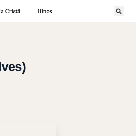
da Cristã
Hinos
lves)