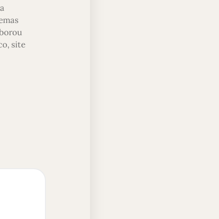
ra
temas
aborou
o, site