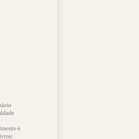
nário
uldade
almente é
ivros: