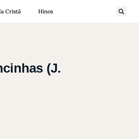
da Cristã
Hinos
cinhas (J.