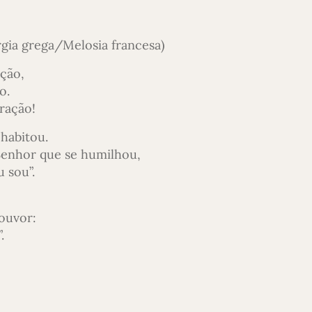
rgia grega/Melosia francesa)
ção,
o.
ração!
 habitou.
Senhor que se humilhou,
u sou”.
louvor:
.