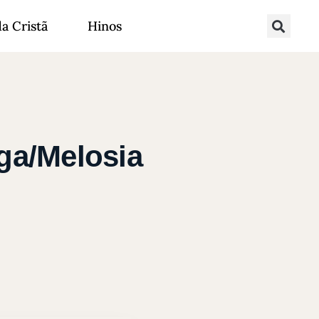
da Cristã
Hinos
ega/Melosia