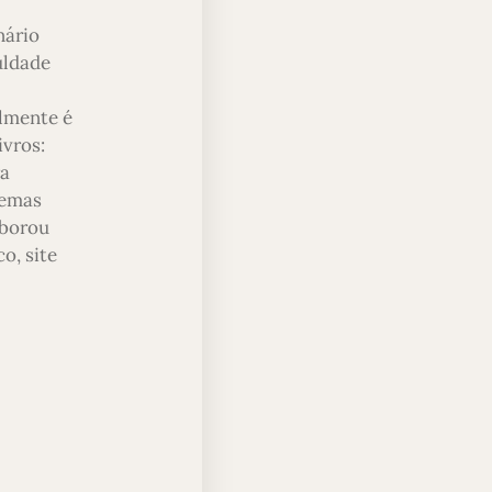
nário
uldade
almente é
ivros:
ra
temas
aborou
o, site