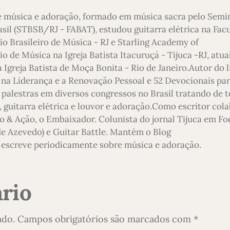
e música e adoração, formado em música sacra pelo Semi
asil (STBSB/RJ - FABAT), estudou guitarra elétrica na Fac
io Brasileiro de Música - RJ e Starling Academy of
 de Música na Igreja Batista Itacuruçá - Tijuca -RJ, atu
 Igreja Batista de Moça Bonita - Rio de Janeiro.Autor do l
 na Liderança e a Renovação Pessoal e 52 Devocionais pa
 palestras em diversos congressos no Brasil tratando de 
 guitarra elétrica e louvor e adoração.Como escritor col
o & Ação, o Embaixador. Colunista do jornal Tijuca em Foc
 de Azevedo) e Guitar Battle. Mantém o Blog
escreve periodicamente sobre música e adoração.
rio
ado.
Campos obrigatórios são marcados com
*