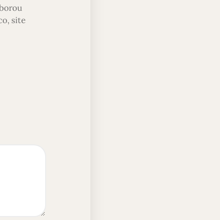
aborou
o, site