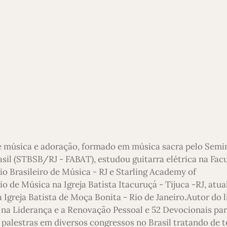
e música e adoração, formado em música sacra pelo Semi
asil (STBSB/RJ - FABAT), estudou guitarra elétrica na Fac
io Brasileiro de Música - RJ e Starling Academy of
 de Música na Igreja Batista Itacuruçá - Tijuca -RJ, atu
 Igreja Batista de Moça Bonita - Rio de Janeiro.Autor do l
 na Liderança e a Renovação Pessoal e 52 Devocionais pa
 palestras em diversos congressos no Brasil tratando de 