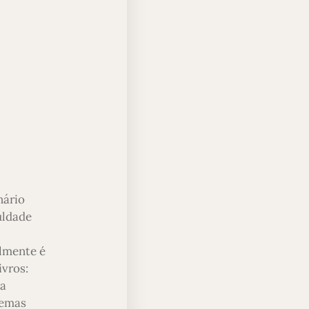
nário
uldade
almente é
ivros:
ra
temas