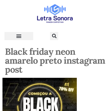
Teologia e Vida Cristã
Black friday neon
amarelo preto instagram
post