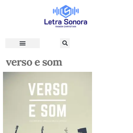
Teologia e Vida Cristã
verso e som